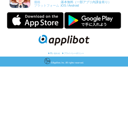
リバースレコードプロジェクト２第３弾
Will
水無月 風子（cv.赤﨑 千夏）